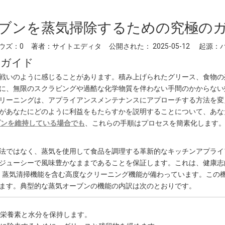
ブンを蒸気掃除するための究極の
ウズ：
0
著者：サイトエディタ 公開された： 2025-05-12 起源：
のガイド
戦いのように感じることがあります。積み上げられたグリース、食物の
に、無限のスクラビングや過酷な化学物質を伴わない手間のかからない
リーニングは、アプライアンスメンテナンスにアプローチする方法を変
があなたにどのように利益をもたらすかを説明することについて、あな
ブンを維持している場合でも
、これらの手順はプロセスを簡素化します
法ではなく、蒸気を使用して食品を調理する革新的なキッチンアプライ
ジューシーで風味豊かなままであることを保証します。これは、健康志
、蒸気清掃機能を含む高度なクリーニング機能が備わっています。この
ます。典型的な蒸気オーブンの機能の内訳は次のとおりです。
栄養素と水分を保持します。