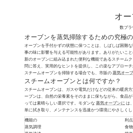
オー
数ブラ
オーブンを蒸気掃除するための究極
オーブンを手付かずの状態に保つことは、しばしば困難な
事の味に影響を与える可能性があります。ありがたいこと
新のオーブンに組み込まれた便利な機能であるスチームク
問に答え、実用的なヒントを提供し、この楽なアプローチ
スチームオーブンを掃除する場合でも、市販の
蒸気オー
スチームオーブンとは何ですか？
スチームオーブンは、ガスや電気だけなどの従来の暖房方
ーブンは、自然の栄養素をそのままに保ちながら、食品が
っては素晴らしい選択です。モダンな
蒸気オーブンに
は
単に拭き取り、メンテナンスを迅速かつ環境にやさしくし
機能の
利点
蒸気調理
食物