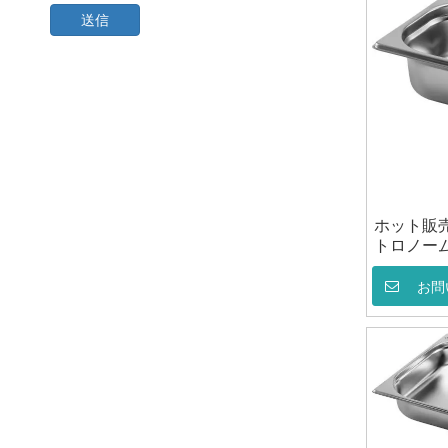
送信
ホット販
トロノー
パン GN 
ル
お問