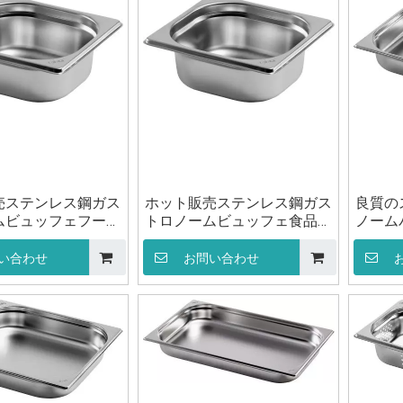
売ステンレス鋼ガス
ホット販売ステンレス鋼ガス
良質の
ムビュッフェフード
トロノームビュッフェ食品容
ノーム
1/6 100 ミリメート
器パン GN 1/6 150 ミリメー
ン GN
厨房機器用
トル厨房機器用
い合わせ
お問い合わせ