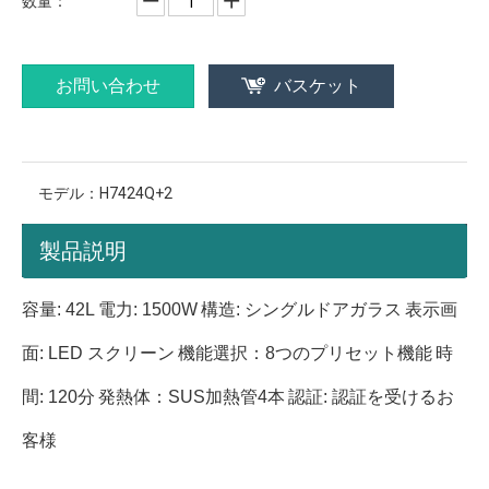
数量：
お問い合わせ
バスケット
モデル：
H7424Q+2
製品説明
容量: 42L
電力: 1500W
構造: シングルドアガラス
表示画
面: LED スクリーン
機能選択：8つのプリセット機能
時
間: 120分
発熱体：SUS加熱管4本
認証: 認証を受けるお
客様
業務用オーブン