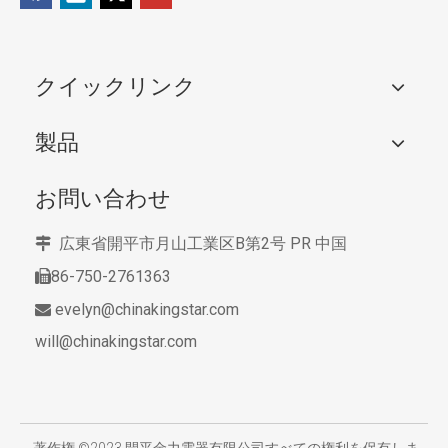
クイックリンク
製品
お問い合わせ
広東省開平市月山工業区B第2号
PR 中国

86-750-2761363

evelyn@chinakingstar.com

will@chinakingstar.com
​