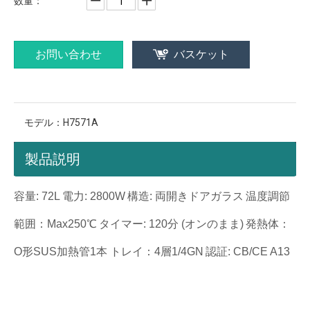
数量：
お問い合わせ
バスケット
モデル：
H7571A
製品説明
容量: 72L
電力: 2800W
構造: 両開きドアガラス
温度調節
範囲：Max250℃
タイマー: 120分 (オンのまま)
発熱体：
O形SUS加熱管1本 トレイ：4層1/4GN
認証: CB/CE A13
最高の対流式オーブン
商業用対流式オーブン
卓上コンベクションオーブン