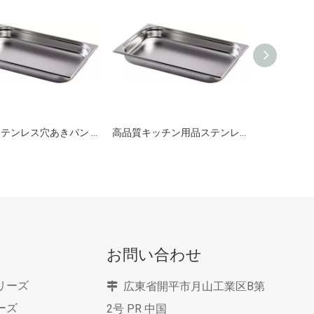
高品質ステンレス穴あきパン GN 1/1 150mm
高品質キッチン用品ステンレス穴あきパン GN 1/1 200mm
お問い合わせ
リーズ
広東省開平市月山工業区B第

ーズ
2号
PR 中国