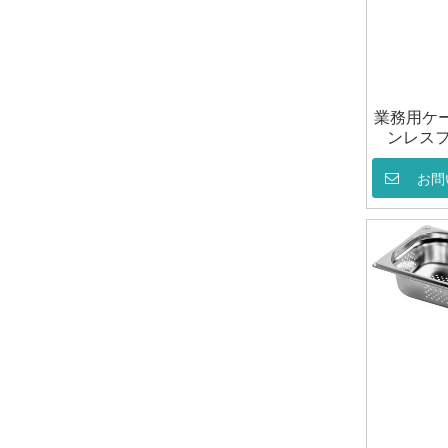
業務用ケ
ンレスフー
お問