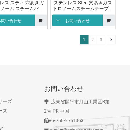
レス スティ 穴あきガ
ステンレス Stee 穴あきガス
ノーム スチームパン
トロノームスチームテーブル
1/2 65mm キッチン用
パンコンテナパン GN 1/2
100 ミリメートルキッチン用
お問い合わせ
お問い合わせ
1
2
3
お問い合わせ
リーズ
広東省開平市月山工業区B第

ーズ
2号
PR 中国
86-750-2761363

ズ