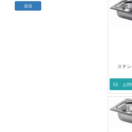
送信
ステン
お問