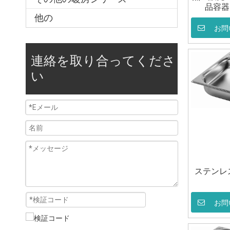
品容器 
他の
お問
連絡を取り合ってくださ
い
ステンレス
お問