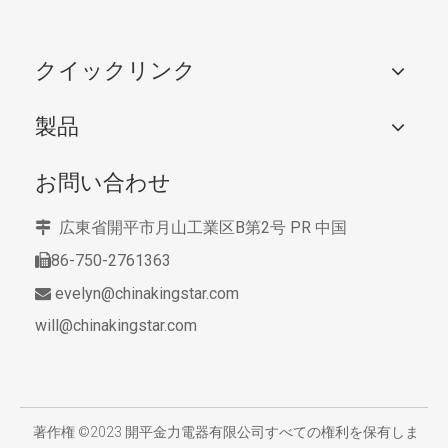
クイックリンク
製品
お問い合わせ
広東省開平市月山工業区B第2号
PR 中国

86-750-2761363

evelyn@chinakingstar.com

will@chinakingstar.com
​
著作権 ©2023 開平金力電器有限公司すべての権利を保有しま